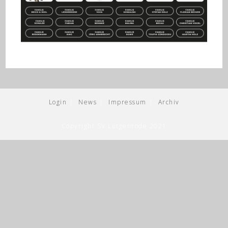
Login
News
Impressum
Archiv
Copyright SV Lütgenrode 2021