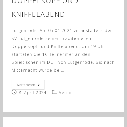
DOPPELKOPF UND
KNIFFELABEND
Lütgenrode. Am 05.04.2024 veranstaltete der
SV Lütgenrode seinen traditionellen
Doppelkopf- und Kniffelabend. Um 19 Uhr
starteten die 16 Teilnehmer an den
Spieltischen im DGH von Lütgenrode. Bis nach
Mitternacht wurde bei…
Doppelkopf
Weiterlesen
Und
Beitrag
Beitrags-
8. April 2024
Kniffelabend
Verein
veröffentlicht:
Kategorie: