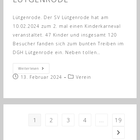
Lütgenrode. Der SV Lütgenrode hat am
10.02.2024 zum 2. mal einen Kinderkarneval
veranstaltet. 47 Kinder und insgesamt 120
Besucher fanden sich zum bunten Treiben im
DGH Lütgenrode ein. Neben tollen…
2.
Weiterlesen
Kinderkarneval
Beitrag
Beitrags-
13. Februar 2024
In
Verein
Lütgenrode
veröffentlicht:
Kategorie:
1
2
3
4
…
19
Zur nächs