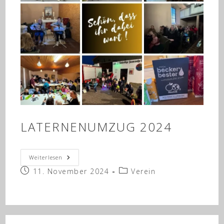
LATERNENUMZUG 2024
Laternenumzug
Weiterlesen
2024
Beitrag
Beitrags-
11. November 2024
Verein
veröffentlicht:
Kategorie: