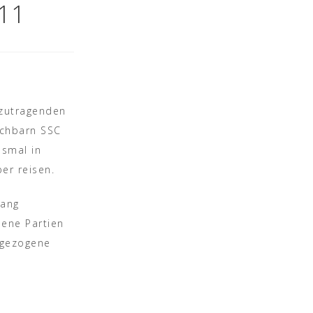
11
szutragenden
achbarn SSC
esmal in
er reisen.
fang
hene Partien
rgezogene