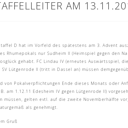
TAFFELLEITER AM 13.11.20
Staffel D hat im Vorfeld des spätestens am 3. Advent au
 des Rhumepokals nur Sudheim II (Heimspiel gegen den N
Losglück gehabt. FC Lindau IV (erneutes Auswärtsspiel, di
SV Lütgenrode II (tritt in Dassel an) müssen demgegenüb
d von Pokalverpflichtungen Ende dieses Monats oder An
 B. am 1.12.11 Edesheim IV gegen Lütgenrode II) vorgese
n müssen, gelten evtl. auf die zweite Novemberhälfte vo
naturgemäß als genehmigt.
hem Gruß