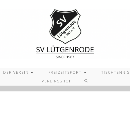
DER VEREIN
FREIZEITSPORT
TISCHTENNIS
WEBSITE-
VEREINSSHOP
SUCHE
UMSCHALTEN