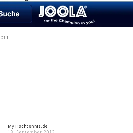
2011
MyTischtennis.de
19. September 2012