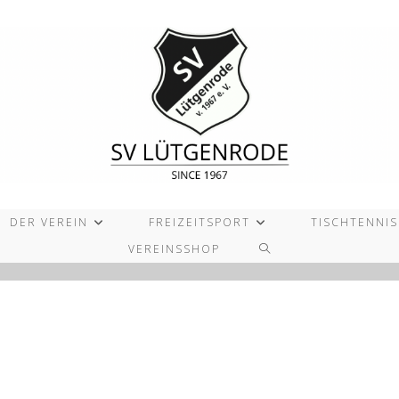
DER VEREIN
FREIZEITSPORT
TISCHTENNIS
WEBSITE-
VEREINSSHOP
SUCHE
UMSCHALTEN