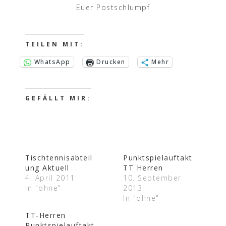
Euer Postschlumpf
TEILEN MIT:
WhatsApp
Drucken
Mehr
GEFÄLLT MIR:
Tischtennisabteil
Punktspielauftakt
ung Aktuell
TT Herren
4. April 2011
10. September
In "ohne"
2013
In "ohne"
TT-Herren
Punktspielauftakt